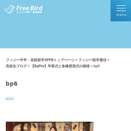
フィジー中学・高校留学SPFBトップページ
>
フィジー留学通信
>
高校生ブログ
>
【BaPro】卒業式と各種授賞式の模様
>
bp6
bp6