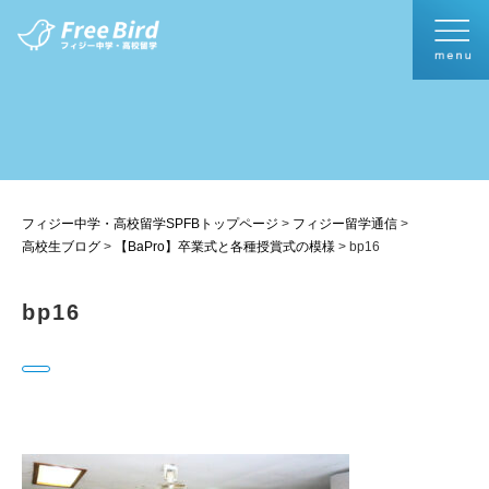
フィジー中学・高校留学SPFBトップページ
>
フィジー留学通信
>
高校生ブログ
>
【BaPro】卒業式と各種授賞式の模様
>
bp16
bp16