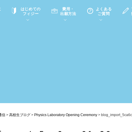
に
はじめての
費用・
よくある
フィジー
出願方法
ご質問
て
A
P
中学・高校留学の意義
滞在先
高校留学
ホームステイQ&A
学生インタビュー（在校生）
入学選考試験Q&A
通信
>
高校生ブログ
>
Physics Laboratory Opening Ceremony
>
blog_import_5ca6