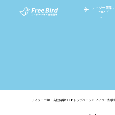
フィジー留学
ついて
フィジー留学につい
フィジー情報
中学留学
フィジーでの生活Q&
フィジー留学通信TO
現地高校Q&A
留学コラム
英語についてQ&A
フィジー中学・高校留学SPFBトップページ
>
フィジー留学