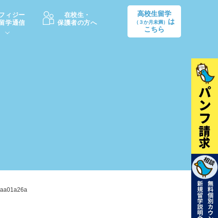
高校生留学
フィジー
在校生・
は
留学通信
保護者の方へ
（３か月未満）
こちら
卒業後の進路
生活情報
出願方法
中学・高校留学の費用Q&A
学生インタビュー（卒業生）
留学後の大学進学Q&A
caa01a26a