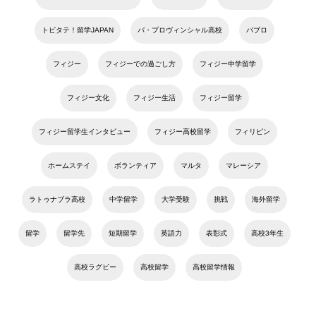
トビタテ！留学JAPAN
バ・プロヴィンシャル高校
パブロ
フィジー
フィジーでの過ごし方
フィジー中学留学
フィジー文化
フィジー生活
フィジー留学
フィジー留学生インタビュー
フィジー高校留学
フィリピン
ホームステイ
ボランティア
マルタ
マレーシア
ラトゥナブラ高校
中学留学
大学受験
挑戦
海外留学
留学
留学先
短期留学
英語力
表彰式
高校3年生
高校ラグビー
高校留学
高校留学情報