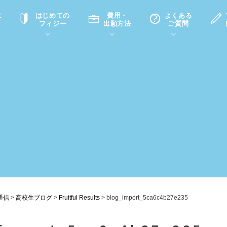
に
はじめての
費用・
よくある
フィジー
出願方法
ご質問
て
A
P
中学・高校留学の意義
滞在先
高校留学
ホームステイQ&A
学生インタビュー（在校生）
入学選考試験Q&A
通信
>
高校生ブログ
>
Fruitful Results
>
blog_import_5ca6c4b27e235