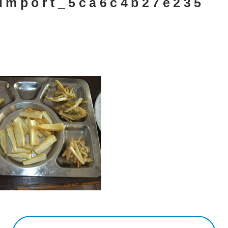
import_5ca6c4b27e235