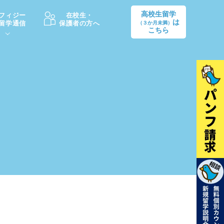
高校生留学
フィジー
在校生・
は
留学通信
保護者の方へ
（３か月未満）
こちら
卒業後の進路
生活情報
出願方法
中学・高校留学の費用Q&A
学生インタビュー（卒業生）
留学後の大学進学Q&A