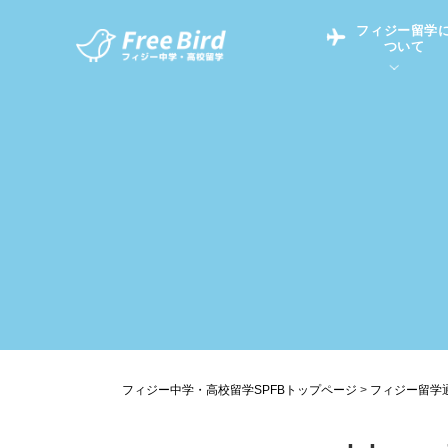
フィジー留学
ついて
フィジー留学につい
フィジー情報
中学留学
フィジーでの生活Q&
フィジー留学通信TO
現地高校Q&A
留学コラム
英語についてQ&A
フィジー中学・高校留学SPFBトップページ
>
フィジー留学