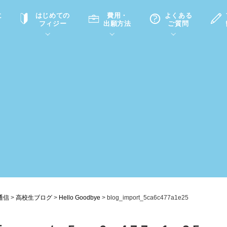
に
はじめての
費用・
よくある
フィジー
出願方法
ご質問
て
A
P
中学・高校留学の意義
滞在先
高校留学
ホームステイQ&A
学生インタビュー（在校生）
入学選考試験Q&A
通信
>
高校生ブログ
>
Hello Goodbye
>
blog_import_5ca6c477a1e25