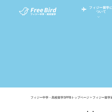
フィジー留学
ついて
フィジー留学につい
フィジー情報
中学留学
フィジーでの生活Q&
フィジー留学通信TO
現地高校Q&A
留学コラム
英語についてQ&A
フィジー中学・高校留学SPFBトップページ
>
フィジー留学