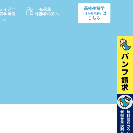
高校生留学
フィジー
在校生・
は
留学通信
保護者の方へ
（３か月未満）
こちら
卒業後の進路
生活情報
出願方法
中学・高校留学の費用Q&A
学生インタビュー（卒業生）
留学後の大学進学Q&A