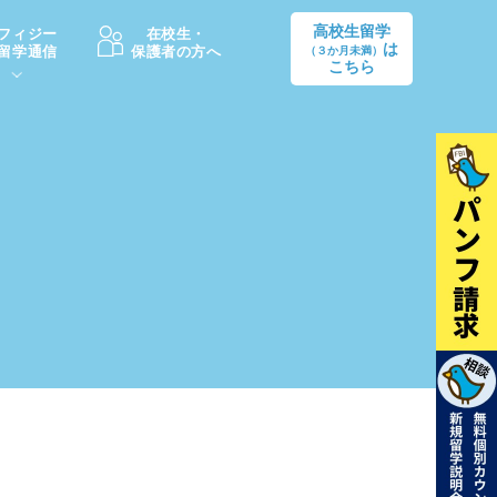
高校生留学
フィジー
在校生・
は
留学通信
保護者の方へ
（３か月未満）
こちら
卒業後の進路
生活情報
出願方法
中学・高校留学の費用Q&A
学生インタビュー（卒業生）
留学後の大学進学Q&A