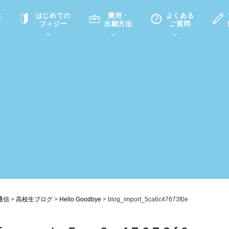
に
はじめての
費用・
よくある
フィジー
出願方法
ご質問
て
A
P
中学・高校留学の意義
滞在先
高校留学
ホームステイQ&A
学生インタビュー（在校生）
入学選考試験Q&A
通信
>
高校生ブログ
>
Hello Goodbye
>
blog_import_5ca6c47673f0e