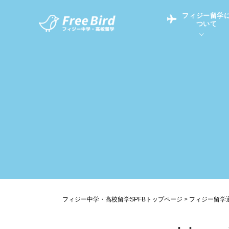
フィジー留学
ついて
フィジー留学につい
フィジー情報
中学留学
フィジーでの生活Q&
フィジー留学通信TO
現地高校Q&A
留学コラム
英語についてQ&A
フィジー中学・高校留学SPFBトップページ
>
フィジー留学