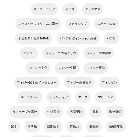
オーストラリア
カナダ
クリスマス
ジャスパーウィリアムズ高校
スカラシップ
スポーツ大会
トビタテ！留学JAPAN
バ・プロヴィンシャル高校
パブロ
フィジー
フィジーでの過ごし方
フィジー中学留学
フィジー文化
フィジー生活
フィジー留学
フィジー留学生インタビュー
フィジー高校留学
フィリピン
ホームステイ
ボランティア
マルタ
マレーシア
ラトゥナブラ高校
中学留学
大学受験
挑戦
海外留学
留学
留学先
短期留学
英語力
表彰式
高校3年生