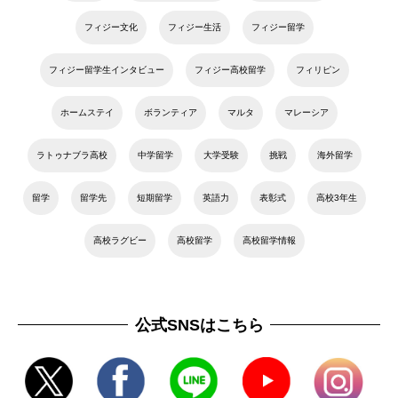
フィジー文化
フィジー生活
フィジー留学
フィジー留学生インタビュー
フィジー高校留学
フィリピン
ホームステイ
ボランティア
マルタ
マレーシア
ラトゥナブラ高校
中学留学
大学受験
挑戦
海外留学
留学
留学先
短期留学
英語力
表彰式
高校3年生
高校ラグビー
高校留学
高校留学情報
公式SNSはこちら