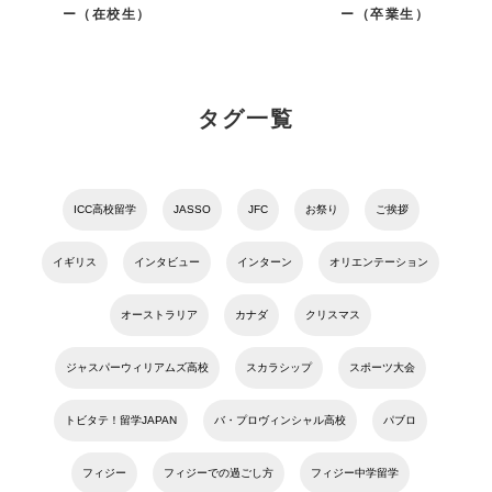
ー（在校生）
ー（卒業生）
タグ一覧
ICC高校留学
JASSO
JFC
お祭り
ご挨拶
イギリス
インタビュー
インターン
オリエンテーション
オーストラリア
カナダ
クリスマス
ジャスパーウィリアムズ高校
スカラシップ
スポーツ大会
トビタテ！留学JAPAN
バ・プロヴィンシャル高校
パブロ
フィジー
フィジーでの過ごし方
フィジー中学留学