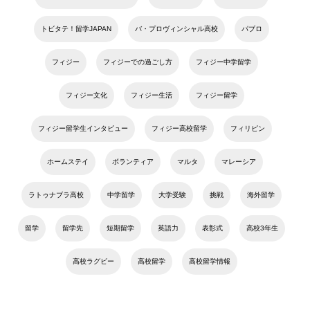
トビタテ！留学JAPAN
バ・プロヴィンシャル高校
パブロ
フィジー
フィジーでの過ごし方
フィジー中学留学
フィジー文化
フィジー生活
フィジー留学
フィジー留学生インタビュー
フィジー高校留学
フィリピン
ホームステイ
ボランティア
マルタ
マレーシア
ラトゥナブラ高校
中学留学
大学受験
挑戦
海外留学
留学
留学先
短期留学
英語力
表彰式
高校3年生
高校ラグビー
高校留学
高校留学情報