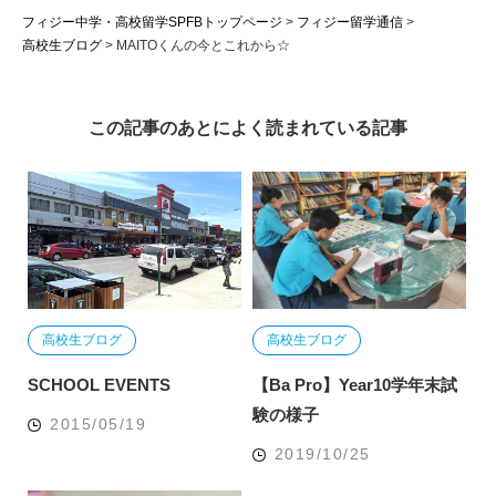
フィジー中学・高校留学SPFBトップページ
>
フィジー留学通信
>
高校生ブログ
>
MAITOくんの今とこれから☆
この記事のあとによく読まれている記事
高校生ブログ
高校生ブログ
SCHOOL EVENTS
【Ba Pro】Year10学年末試
験の様子
2015/05/19
2019/10/25