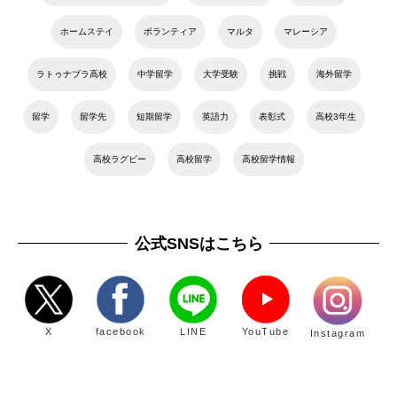
ホームステイ
ボランティア
マルタ
マレーシア
ラトゥナブラ高校
中学留学
大学受験
挑戦
海外留学
留学
留学先
短期留学
英語力
表彰式
高校3年生
高校ラグビー
高校留学
高校留学情報
公式SNSはこちら
X
facebook
LINE
YouTube
Instagram