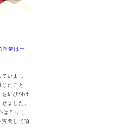
の準備は一
していまし
感じたこと
とを結び付け
させました。
料は作りこ
を質問して頂