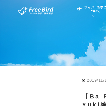
フィジー留学
ついて
フィジー留学につい
フィジー情報
中学留学
フィジーでの生活Q&
フィジー留学通信TO
現地高校Q&A
留学コラム
英語についてQ&A
2019/11/
【Ba
Yuki