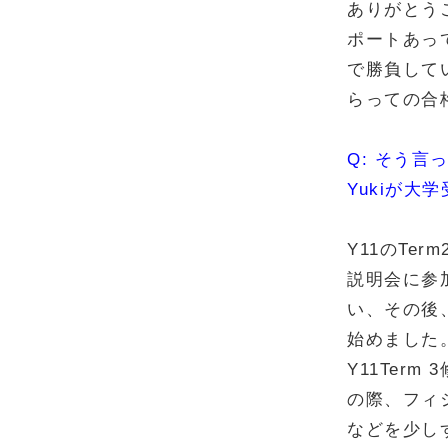
ありがとう
ポートあっ
で勝負して
らっての合
Q: そう
Yukiが
Y11のT
説明会に参
い、その後
始めました
Y11Ter
の際、フィ
などを少し