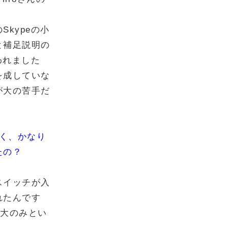
kypeの小
と補足説明の
われました
を成していな
が大の苦手だ
なく、かなり
たの？
スイッチが入
れたんです
市大のみとい