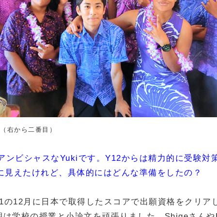
ki（右から二番目）
アンビシャスなYukiです。Y12からは精力的に受験対
に見えたけれど、具体的にはどんな準備をしたの？
Y11の12月に日本で取得したスコアで出願資格をクリア
期は学校の授業と小論文を頑張りました。ShigeさんやH