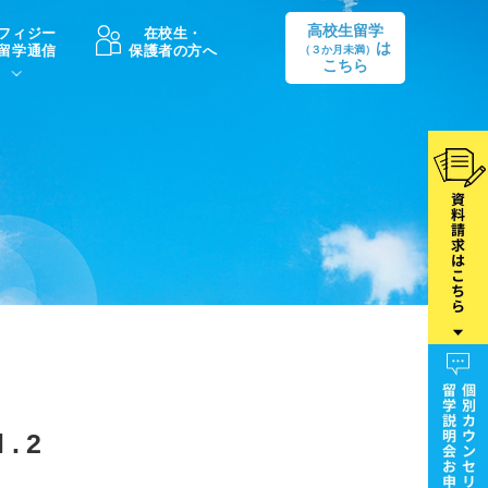
高校生留学
フィジー
在校生・
は
留学通信
保護者の方へ
（３か月未満）
こちら
卒業後の進路
生活情報
出願方法
中学・高校留学の費用Q&A
学生インタビュー（卒業生）
留学後の大学進学Q&A
.2