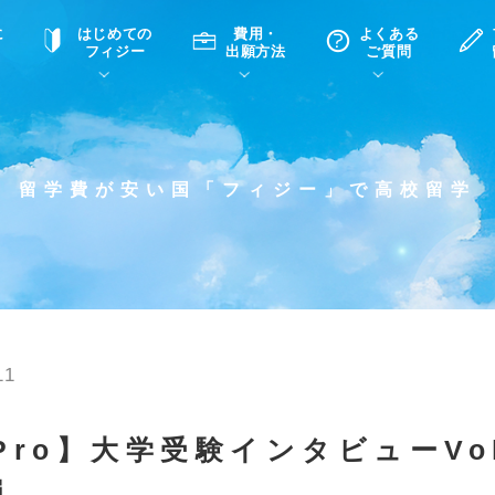
に
はじめての
費用・
よくある
フィジー
出願方法
ご質問
て
A
P
中学・高校留学の意義
滞在先
高校留学
ホームステイQ&A
学生インタビュー（在校生）
留学費が安い国「フィジー」で高校留学
入学選考試験Q&A
11
 Pro】大学受験インタビューVol
編