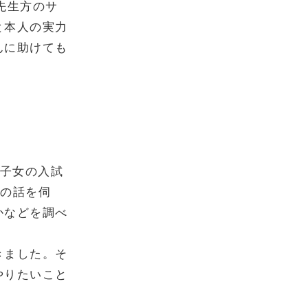
先生方のサ
と本人の実力
んに助けても
国子女の入試
校の話を伺
かなどを調べ
きました。そ
やりたいこと