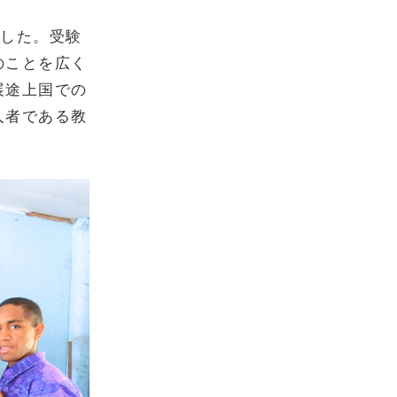
ました。受験
のことを広く
展途上国での
人者である教