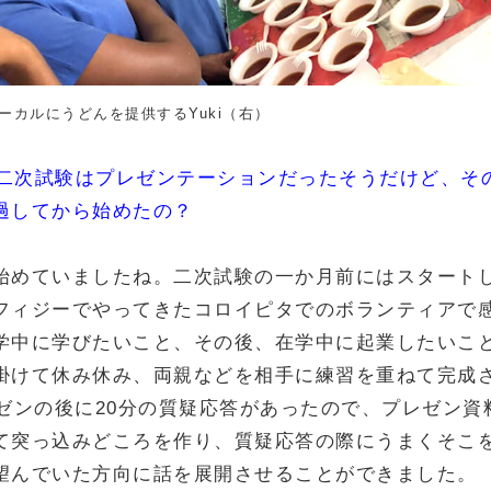
でローカルにうどんを提供するYuki（右）
大の二次試験はプレゼンテーションだったそうだけど、そ
過してから始めたの？
始めていましたね。二次試験の一か月前にはスタート
フィジーでやってきたコロイピタでのボランティアで
学中に学びたいこと、その後、在学中に起業したいこ
掛けて休み休み、両親などを相手に練習を重ねて完成
レゼンの後に20分の質疑応答があったので、プレゼン資
て突っ込みどころを作り、質疑応答の際にうまくそこ
望んでいた方向に話を展開させることができました。