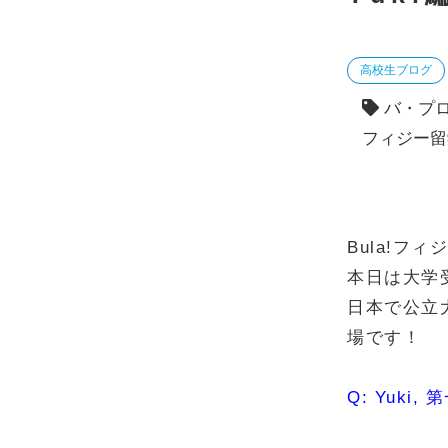
高校生ブログ
バ・プ
フィジー留
Bula!フ
本日は大学
日本で公立
場です！
Q: Yuk