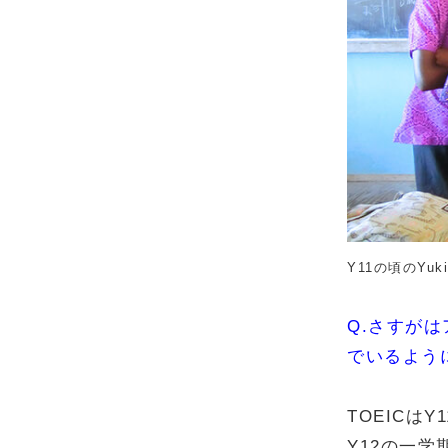
Y11の頃のYu
Q.さすがは
でいるよう
TOEICは
Y12の一学