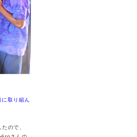
策に取り組ん
したので、
iroさんの