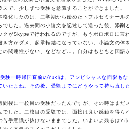
ラスで、少しずつ受験を意識することができました。
本格化したのは、二学期から始めたトフルゼミナールのS
らでした。過去問の小論文を記述して送った後、添削
ックがSkypeで行われるのですが、もうボロボロに言
書き方がダメ、起承転結になっていない、小論文の体
との関連性がない、などなど…。自分はもともと国語
。
、受験一時帰国直前のYukiは、アンビシャスな面影も
ていたよね。その後、受験までにどうやって持ち直し
週間後に一校目の受験だったんですが、その時はまだ
んでした。二校目の受験では、面接は良い感触を得ら
の苦手意識が抜けないままでした。いよいよ残るはY