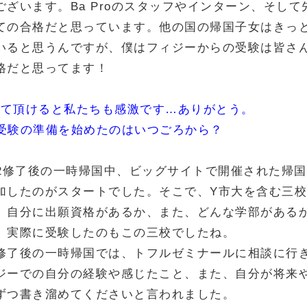
ございます。Ba Proのスタッフやインターン、そして
ての合格だと思っています。他の国の帰国子女はきっ
いると思うんですが、僕はフィジーからの受験は皆さ
格だと思ってます！
言って頂けると私たちも感激です…ありがとう。
大学受験の準備を始めたのはいつごろから？
erm2修了後の一時帰国中、ビッグサイトで開催された帰
加したのがスタートでした。そこで、Y市大を含む三
、自分に出願資格があるか、また、どんな学部がある
。実際に受験したのもこの三校でしたね。
m 3修了後の一時帰国では、トフルゼミナールに相談に行
ジーでの自分の経験や感じたこと、また、自分が将来
ずつ書き溜めてくださいと言われました。