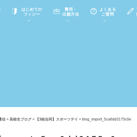
に
はじめての
費用・
よくある
フィジー
出願方法
ご質問
て
A
P
中学・高校留学の意義
滞在先
高校留学
ホームステイQ&A
学生インタビュー（在校生）
入学選考試験Q&A
通信
>
高校生ブログ
>
【3校合同】スポーツデイ
>
blog_import_5ca6dd3175c0e