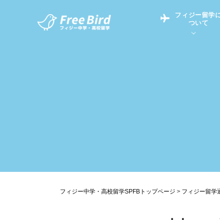
フィジー留学
ついて
フィジー留学につい
フィジー情報
中学留学
フィジーでの生活Q&
フィジー留学通信TO
現地高校Q&A
留学コラム
英語についてQ&A
フィジー中学・高校留学SPFBトップページ
>
フィジー留学