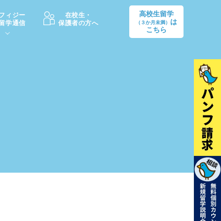
高校生留学
フィジー
在校生・
は
留学通信
保護者の方へ
（３か月未満）
こちら
卒業後の進路
生活情報
出願方法
中学・高校留学の費用Q&A
学生インタビュー（卒業生）
留学後の大学進学Q&A