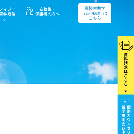
高校生留学
フィジー
在校生・
は
留学通信
保護者の方へ
（３か月未満）
こちら
卒業後の進路
生活情報
出願方法
中学・高校留学の費用Q&A
学生インタビュー（卒業生）
留学後の大学進学Q&A
フ