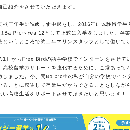
自己紹介をさせていただきます。
高校三年生に進級せず中退をし、2016年に体験留学生
らはBa ProへYear12として正式に入学をしました。
島というところで約二年マリンスタッフとして働いて
1月からFree Birdの語学学校でインターンをさせ
、高校留学のサポートを強化するために、ご縁あって7
致しました。今、元Ba pro生の私が自分の学校でイン
いることに感謝して卒業生だからできることをしなが
ない高校生活をサポートさせて頂きたいと思います！