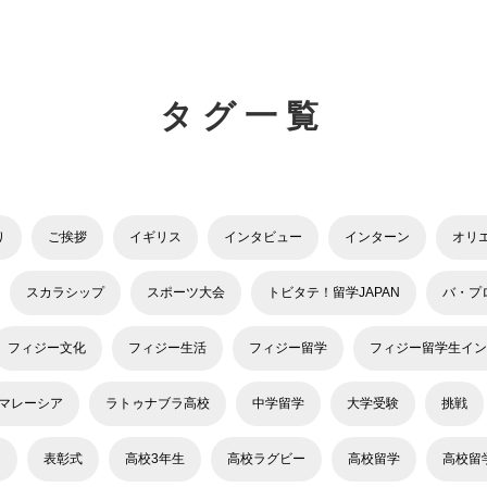
タグ一覧
り
ご挨拶
イギリス
インタビュー
インターン
オリ
スカラシップ
スポーツ大会
トビタテ！留学JAPAN
バ・プ
フィジー文化
フィジー生活
フィジー留学
フィジー留学生イン
マレーシア
ラトゥナブラ高校
中学留学
大学受験
挑戦
力
表彰式
高校3年生
高校ラグビー
高校留学
高校留