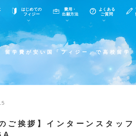
に
はじめての
費用・
よくある
フィジー
出願方法
ご質問
て
A
P
中学・高校留学の意義
滞在先
高校留学
ホームステイQ&A
学生インタビュー（在校生）
留学費が安い国「フィジー」で高校留学
入学選考試験Q&A
15
任のご挨拶】インターンスタッ
SA