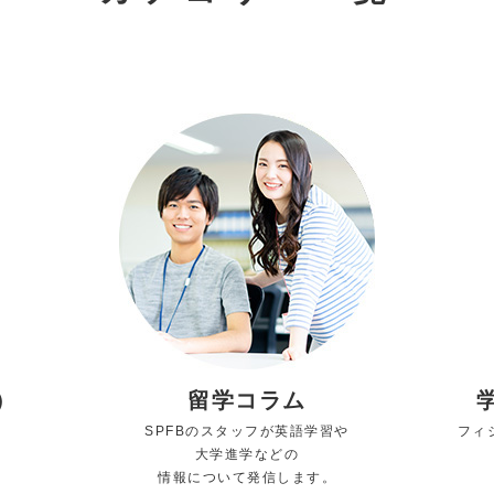
）
留学コラム
SPFBのスタッフが英語学習や
フィ
大学進学などの
情報について発信します。