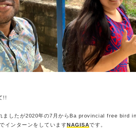
て!!
たが2020年の7月からBa provincial free bird ins
でインターンをしています
NAGISA
です。