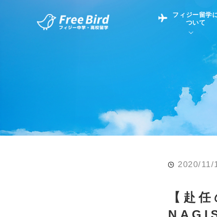
フィジー留学
ついて
フィジー留学につい
フィジー情報
中学留学
フィジーでの生活Q&
フィジー留学通信TO
現地高校Q&A
留学コラム
英語についてQ&A
2020/11/
【赴
NAGI