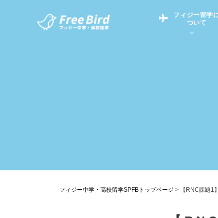
フィジー留学
ついて
フィジー留学につい
フィジー情報
中学留学
フィジーでの生活Q&
フィジー留学通信TO
現地高校Q&A
留学コラム
英語についてQ&A
フィジー中学・高校留学SPFBトップページ
>
【RNC課題1】