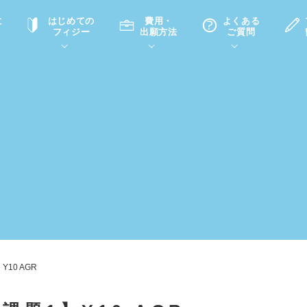
に
はじめての
費用・
よくある
フィジー
出願方法
ご質問
て
A
P
中学・高校留学の意義
滞在先
高校留学
ホームステイQ&A
学生インタビュー（在校生）
入学選考試験Q&A
Y10 AGR