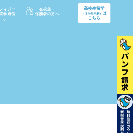
高校生留学
フィジー
在校生・
は
留学通信
保護者の方へ
（３か月未満）
こちら
卒業後の進路
生活情報
出願方法
中学・高校留学の費用Q&A
学生インタビュー（卒業生）
留学後の大学進学Q&A