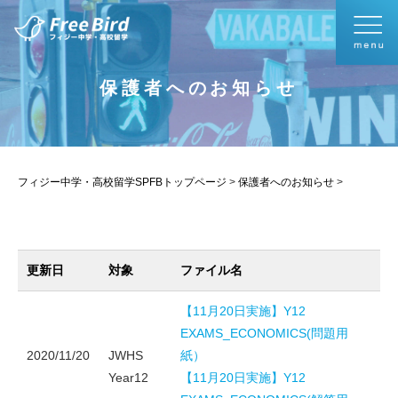
保護者へのお知らせ
フィジー中学・高校留学SPFBトップページ
>
保護者へのお知らせ
>
更新日
対象
ファイル名
【11月20日実施】Y12
EXAMS_ECONOMICS(問題用
2020/11/20
JWHS
紙）
Year12
【11月20日実施】Y12