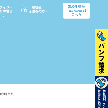
高校生留学
フィジー
在校生・
は
留学通信
保護者の方へ
（３か月未満）
こちら
卒業後の進路
生活情報
出願方法
中学・高校留学の費用Q&A
学生インタビュー（卒業生）
留学後の大学進学Q&A
H(問題用紙)