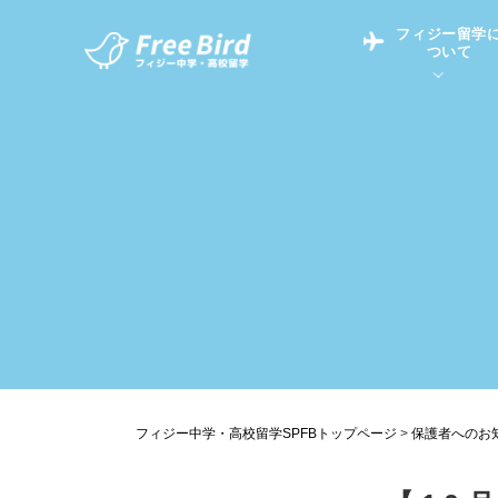
フィジー留学
ついて
フィジー留学につい
フィジー情報
中学留学
フィジーでの生活Q&
フィジー留学通信TO
現地高校Q&A
留学コラム
英語についてQ&A
フィジー中学・高校留学SPFBトップページ
>
保護者へのお