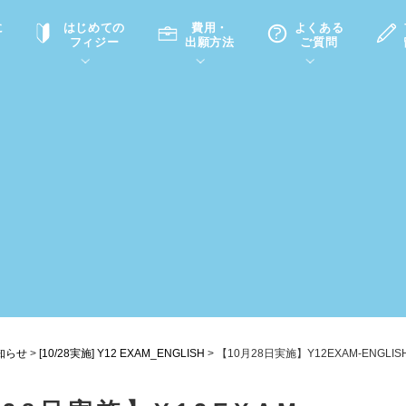
に
はじめての
費用・
よくある
フィジー
出願方法
ご質問
て
A
P
中学・高校留学の意義
滞在先
高校留学
ホームステイQ&A
学生インタビュー（在校生）
入学選考試験Q&A
知らせ
>
[10/28実施] Y12 EXAM_ENGLISH
>
【10月28日実施】Y12EXAM-ENGLIS