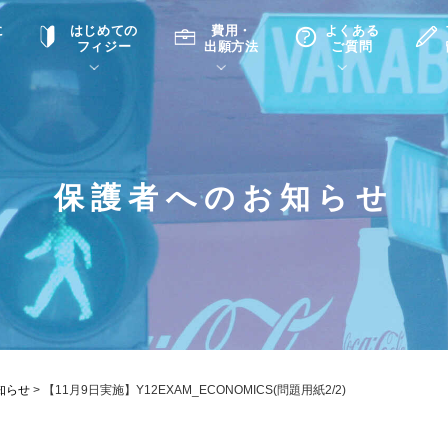
に
はじめての
費用・
よくある
フィジー
出願方法
ご質問
て
A
P
中学・高校留学の意義
滞在先
高校留学
ホームステイQ&A
学生インタビュー（在校生）
保護者へのお知らせ
入学選考試験Q&A
知らせ
>
【11月9日実施】Y12EXAM_ECONOMICS(問題用紙2/2)