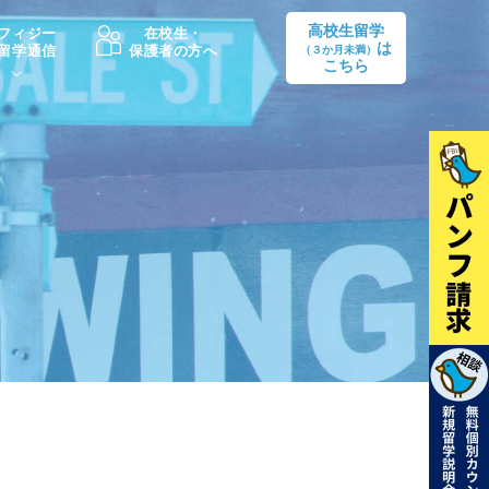
高校生留学
フィジー
在校生・
は
留学通信
保護者の方へ
（３か月未満）
こちら
卒業後の進路
生活情報
出願方法
中学・高校留学の費用Q&A
学生インタビュー（卒業生）
留学後の大学進学Q&A