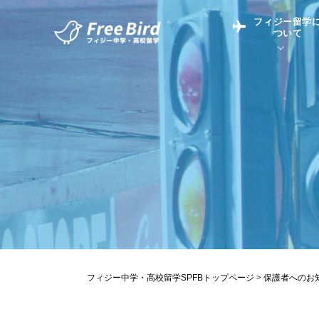
フィジー留学
ついて
フィジー留学につい
フィジー情報
中学留学
フィジーでの生活Q&
フィジー留学通信TO
現地高校Q&A
留学コラム
英語についてQ&A
フィジー中学・高校留学SPFBトップページ
>
保護者へのお