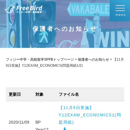
保護者へのお知らせ
フィジー中学・高校留学SPFBトップページ
>
保護者へのお知らせ
>
【11月
9日実施】Y12EXAM_ECONOMICS(問題用紙1/2)
更新日
対象
ファイル名
【11月9日実施】
Y12EXAM_ECONOMICS1(問
2020/11/09
BP
題用紙)
Year12