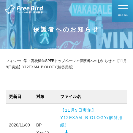
保護者へのお知らせ
フィジー中学・高校留学SPFBトップページ
>
保護者へのお知らせ
>
【11月
9日実施】Y12EXAM_BIOLOGY(解答用紙)
更新日
対象
ファイル名
【11月9日実施】
Y12EXAM_BIOLOGY(解答用
2020/11/09
BP
紙)
Year12