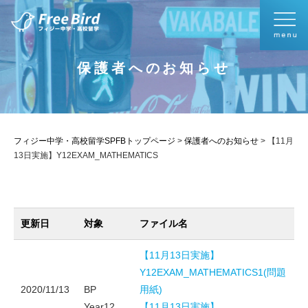
保護者へのお知らせ
フィジー中学・高校留学SPFBトップページ
>
保護者へのお知らせ
>
【11月
13日実施】Y12EXAM_MATHEMATICS
更新日
対象
ファイル名
【11月13日実施】
Y12EXAM_MATHEMATICS1(問題
2020/11/13
BP
用紙)
Year12
【11月13日実施】