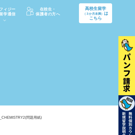
高校生留学
フィジー
在校生・
は
留学通信
保護者の方へ
（３か月未満）
こちら
卒業後の進路
生活情報
出願方法
中学・高校留学の費用Q&A
学生インタビュー（卒業生）
留学後の大学進学Q&A
CHEMISTRY2(問題用紙)