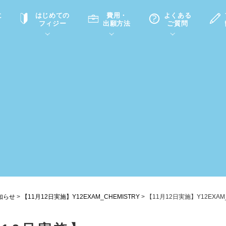
に
はじめての
費用・
よくある
フィジー
出願方法
ご質問
て
A
P
中学・高校留学の意義
滞在先
高校留学
ホームステイQ&A
学生インタビュー（在校生）
入学選考試験Q&A
知らせ
>
【11月12日実施】Y12EXAM_CHEMISTRY
>
【11月12日実施】Y12EXAM_