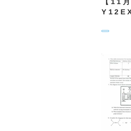
【11
Y12E