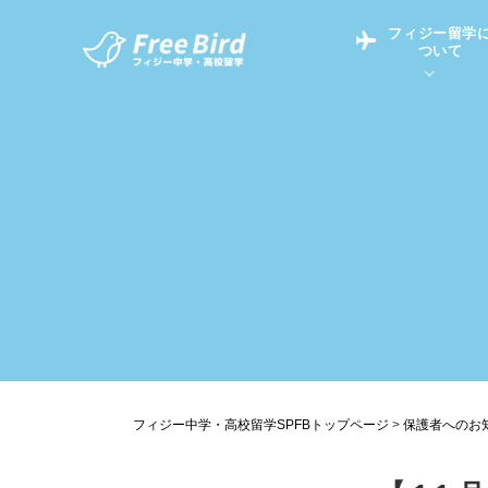
フィジー留学
ついて
フィジー留学につい
フィジー情報
中学留学
フィジーでの生活Q&
フィジー留学通信TO
現地高校Q&A
留学コラム
英語についてQ&A
フィジー中学・高校留学SPFBトップページ
>
保護者へのお