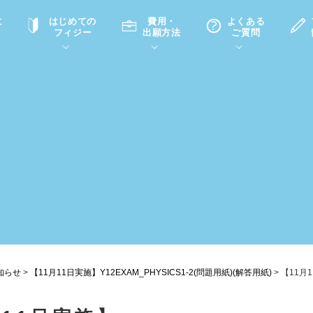
に
はじめての
費用・
よくある
フィジー
出願方法
ご質問
て
A
P
中学・高校留学の意義
滞在先
高校留学
ホームステイQ&A
学生インタビュー（在校生）
入学選考試験Q&A
知らせ
>
【11月11日実施】Y12EXAM_PHYSICS1-2(問題用紙)(解答用紙)
>
【11月1