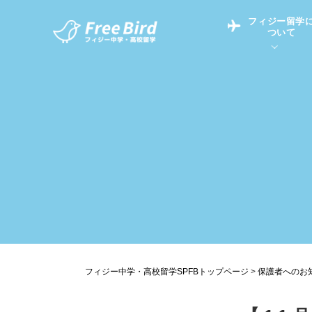
フィジー留学
ついて
フィジー留学につい
フィジー情報
中学留学
フィジーでの生活Q&
フィジー留学通信TO
現地高校Q&A
留学コラム
英語についてQ&A
フィジー中学・高校留学SPFBトップページ
>
保護者へのお