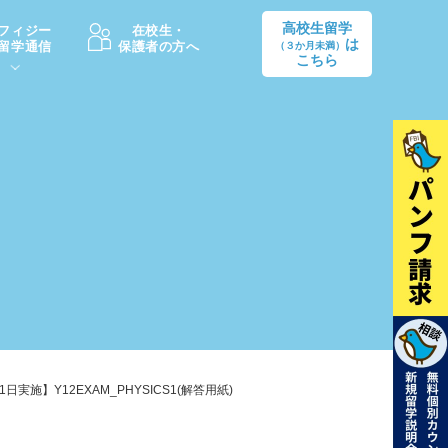
高校生留学
フィジー
在校生・
は
留学通信
保護者の方へ
（３か月未満）
こちら
卒業後の進路
生活情報
出願方法
中学・高校留学の費用Q&A
学生インタビュー（卒業生）
留学後の大学進学Q&A
1日実施】Y12EXAM_PHYSICS1(解答用紙)