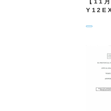
【11
Y12E