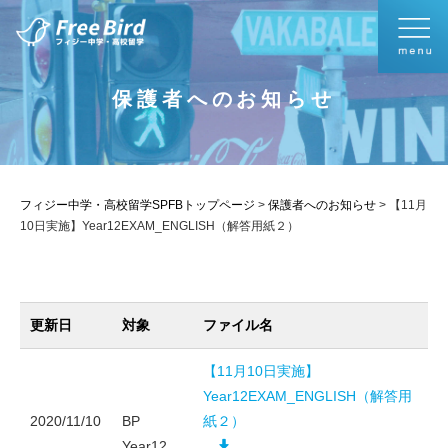
保護者へのお知らせ
フィジー中学・高校留学SPFBトップページ
>
保護者へのお知らせ
>
【11月
10日実施】Year12EXAM_ENGLISH（解答用紙２）
更新日
対象
ファイル名
【11月10日実施】
Year12EXAM_ENGLISH（解答用
2020/11/10
BP
紙２）
Year12