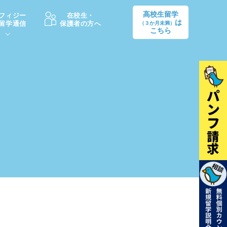
高校生留学
フィジー
在校生・
は
留学通信
保護者の方へ
（３か月未満）
こちら
卒業後の進路
生活情報
出願方法
中学・高校留学の費用Q&A
学生インタビュー（卒業生）
留学後の大学進学Q&A