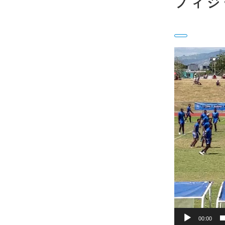
フィジ
動
画
プ
レ
ー
ヤ
ー
00:00