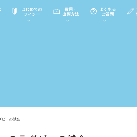
に
はじめての
費用・
よくある
フィジー
出願方法
ご質問
て
A
P
中学・高校留学の意義
滞在先
高校留学
ホームステイQ&A
学生インタビュー（在校生）
入学選考試験Q&A
グビーの試合