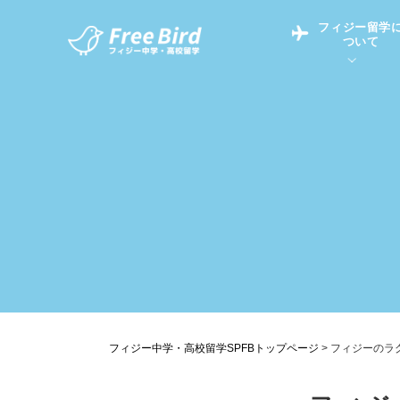
フィジー留学
ついて
フィジー留学につい
フィジー情報
中学留学
フィジーでの生活Q&
フィジー留学通信TO
現地高校Q&A
留学コラム
英語についてQ&A
フィジー中学・高校留学SPFBトップページ
>
フィジーのラ