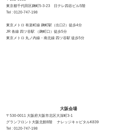
東京都千代田区麹町5-3-23 日テレ四谷ビル5階
Tel : 0120-747-198
東京メトロ 有楽町線 麹町駅（出口2）徒歩4分
JR 各線 四ツ谷駅 （麹町口）徒歩5分
東京メトロ 丸ノ内線・南北線 四ツ谷駅 徒歩5分
大阪会場
〒530-0011 大阪府大阪市北区大深町3-1
グランフロント大阪北館8階 ナレッジキャピタルK839
Tel : 0120-747-198