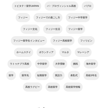
トビタテ！留学JAPAN
バ・プロヴィンシャル高校
パブロ
フィジー
フィジーでの過ごし方
フィジー中学留学
フィジー文化
フィジー生活
フィジー留学
フィジー留学生インタビュー
フィジー高校留学
フィリピン
ホームステイ
ボランティア
マルタ
マレーシア
ラトゥナブラ高校
中学留学
大学受験
挑戦
海外留学
留学
留学先
短期留学
英語力
表彰式
高校3年生
高校ラグビー
高校留学
高校留学情報