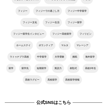
フィジー
フィジーでの過ごし方
フィジー中学留学
フィジー文化
フィジー生活
フィジー留学
フィジー留学生インタビュー
フィジー高校留学
フィリピン
ホームステイ
ボランティア
マルタ
マレーシア
ラトゥナブラ高校
中学留学
大学受験
挑戦
海外留学
留学
留学先
短期留学
英語力
表彰式
高校3年生
高校ラグビー
高校留学
高校留学情報
公式SNSはこちら