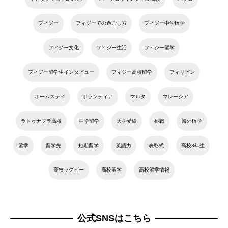
フィジー
フィジーでの過ごし方
フィジー中学留学
フィジー文化
フィジー生活
フィジー留学
フィジー留学生インタビュー
フィジー高校留学
フィリピン
ホームステイ
ボランティア
マルタ
マレーシア
ラトゥナブラ高校
中学留学
大学受験
挑戦
海外留学
留学
留学先
短期留学
英語力
表彰式
高校3年生
高校ラグビー
高校留学
高校留学情報
公式SNSはこちら