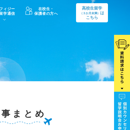
高校生留学
フィジー
在校生・
は
留学通信
保護者の方へ
（３か月未満）
こちら
卒業後の進路
生活情報
出願方法
中学・高校留学の費用Q&A
学生インタビュー（卒業生）
留学後の大学進学Q&A
記事まとめ