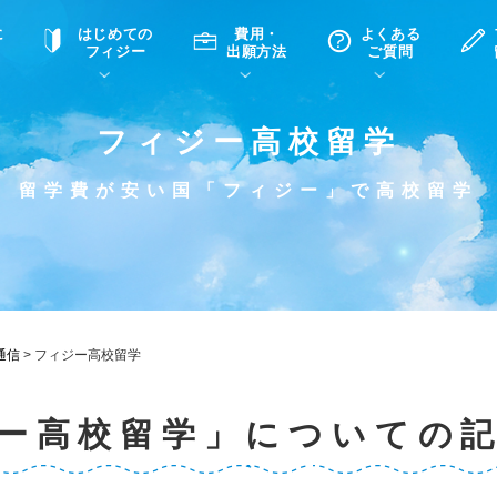
に
はじめての
費用・
よくある
フィジー
出願方法
ご質問
フィジー高校留学
て
A
P
中学・高校留学の意義
滞在先
高校留学
ホームステイQ&A
学生インタビュー（在校生）
留学費が安い国「フィジー」で高校留学
入学選考試験Q&A
通信
>
フィジー高校留学
ー高校留学」についての