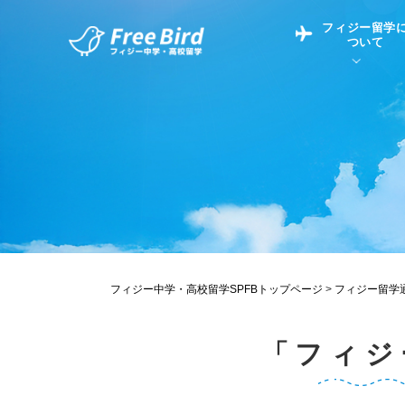
フィジー留学
ついて
フィジー留学につい
フィジー情報
中学留学
フィジーでの生活Q&
フィジー留学通信TO
現地高校Q&A
留学コラム
英語についてQ&A
フィジー中学・高校留学SPFBトップページ
>
フィジー留学
「フィジ