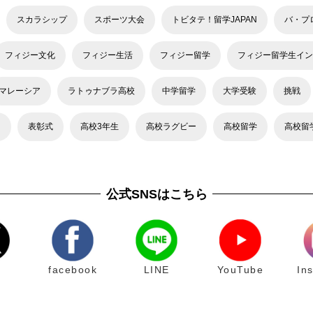
スカラシップ
スポーツ大会
トビタテ！留学JAPAN
バ・プ
フィジー文化
フィジー生活
フィジー留学
フィジー留学生イン
マレーシア
ラトゥナブラ高校
中学留学
大学受験
挑戦
力
表彰式
高校3年生
高校ラグビー
高校留学
高校留
公式SNSはこちら
facebook
LINE
YouTube
In