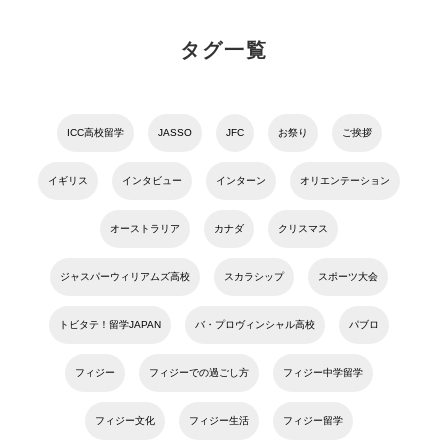
タグ一覧
ICC高校留学
JASSO
JFC
お祭り
ご挨拶
イギリス
インタビュー
インターン
オリエンテーション
オーストラリア
カナダ
クリスマス
ジャスパーウィリアムズ高校
スカラシップ
スポーツ大会
トビタテ！留学JAPAN
バ・プロヴィンシャル高校
パブロ
フィジー
フィジーでの過ごし方
フィジー中学留学
フィジー文化
フィジー生活
フィジー留学