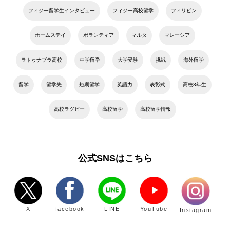
フィジー留学生インタビュー
フィジー高校留学
フィリピン
ホームステイ
ボランティア
マルタ
マレーシア
ラトゥナブラ高校
中学留学
大学受験
挑戦
海外留学
留学
留学先
短期留学
英語力
表彰式
高校3年生
高校ラグビー
高校留学
高校留学情報
公式SNSはこちら
X
facebook
LINE
YouTube
Instagram