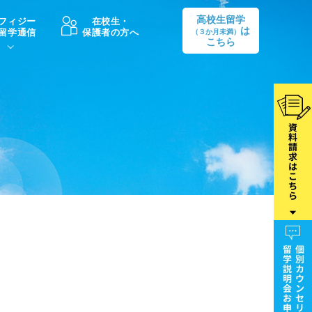
高校生留学
フィジー
在校生・
は
留学通信
保護者の方へ
（３か月未満）
こちら
卒業後の進路
生活情報
出願方法
中学・高校留学の費用Q&A
学生インタビュー（卒業生）
留学後の大学進学Q&A