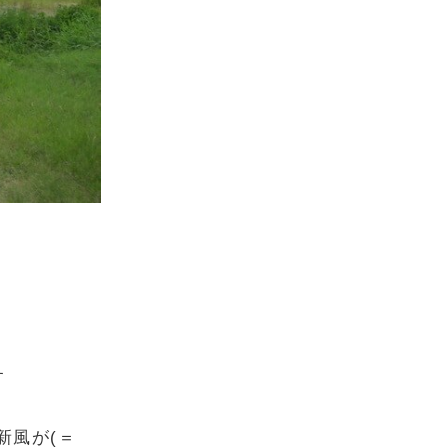
す
新風が(＝