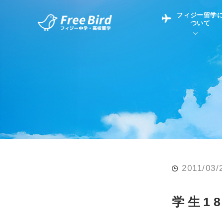
フィジー留学
ついて
フィジー留学につい
フィジー情報
中学留学
フィジーでの生活Q&
フィジー留学通信TO
現地高校Q&A
留学コラム
英語についてQ&A
2011/03/
学生1