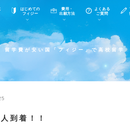
に
はじめての
費用・
よくある
フィジー
出願方法
ご質問
て
A
P
中学・高校留学の意義
滞在先
高校留学
ホームステイQ&A
学生インタビュー（在校生）
留学費が安い国「フィジー」で高校留学
入学選考試験Q&A
25
8人到着！！