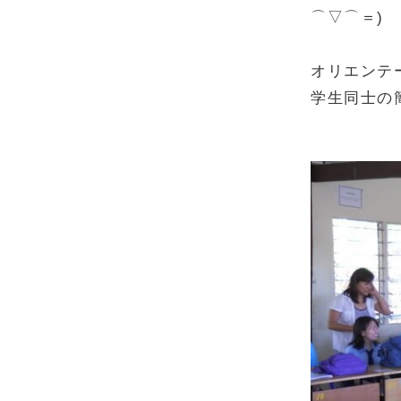
⌒▽⌒＝)
オリエンテ
学生同士の