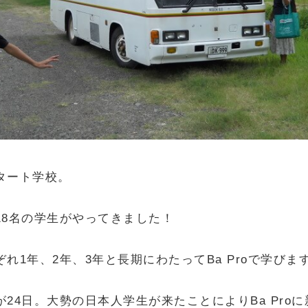
タート学校。
18名の学生がやってきました！
れ1年、2年、3年と長期にわたってBa Proで学びま
24日。大勢の日本人学生が来たことによりBa Proに