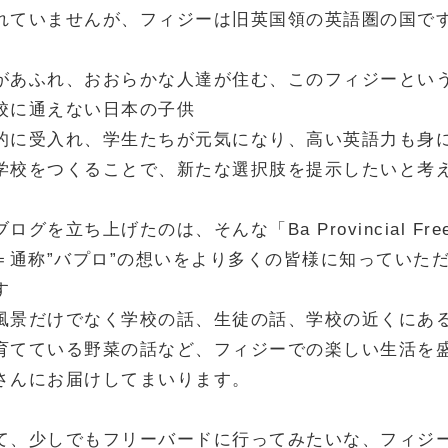
れていませんが、フィジーは旧英国領の英語圏の国で
があふれ、おおらかな人達が住む、このフィジーとい
校に通えない日本の子供
的に受入れ、学生たちが元気になり、高い英語力も身
学校をつくることで、新たな選択肢を提示したいと考
グを立ち上げたのは、そんな「Ba Provincial Free 
ute」＝通称”バプロ”の想いをより多くの皆様に知ってい
す
風景だけでなく学校の話、生徒の話、学校の近くにあ
育てている野菜の話など、フィジーでの楽しい生活を
さんにお届けしてまいります。
て、少しでもフリーバードに行ってみたいな、フィジ