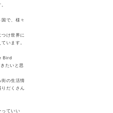
す。
う国で、様々
につけ世界に
えています。
Bird
ただきたいと思
る街の生活情
盛りだくさん
ーっていい