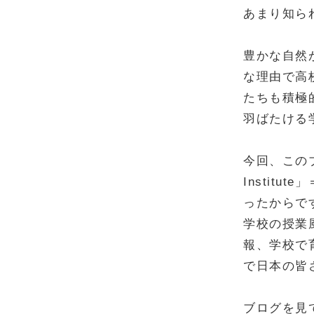
あまり知ら
豊かな自然
な理由で高
たちも積極
羽ばたける
今回、このブロ
Instit
ったからで
学校の授業
報、学校で
で日本の皆
ブログを見