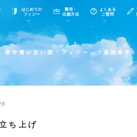
に
はじめての
費用・
よくある
フィジー
出願方法
ご質問
て
A
P
中学・高校留学の意義
滞在先
高校留学
ホームステイQ&A
学生インタビュー（在校生）
留学費が安い国「フィジー」で高校留学
入学選考試験Q&A
28
立ち上げ