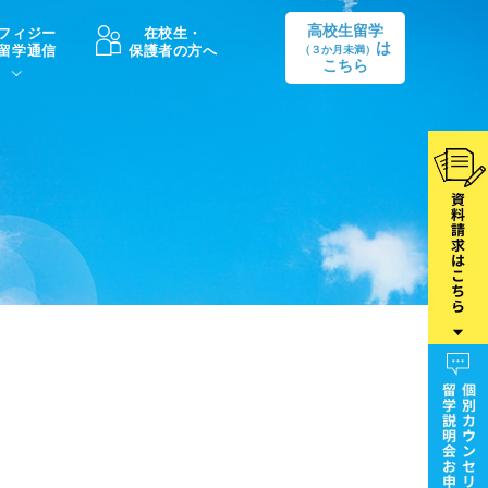
高校生留学
フィジー
在校生・
は
留学通信
保護者の方へ
（３か月未満）
こちら
卒業後の進路
生活情報
出願方法
中学・高校留学の費用Q&A
学生インタビュー（卒業生）
留学後の大学進学Q&A