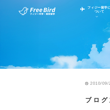
フィジー留学
ついて
フィジー留学につい
フィジー情報
中学留学
フィジーでの生活Q&
フィジー留学通信TO
現地高校Q&A
留学コラム
英語についてQ&A
2010/09/
ブログ