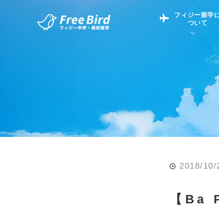
フィジー留学
ついて
フィジー留学につい
フィジー情報
中学留学
フィジーでの生活Q&
フィジー留学通信TO
現地高校Q&A
留学コラム
英語についてQ&A
2018/10/
【Ba