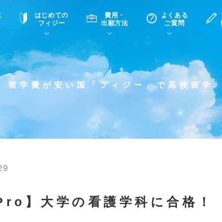
に
はじめての
費用・
よくある
フィジー
出願方法
ご質問
て
A
P
中学・高校留学の意義
滞在先
高校留学
ホームステイQ&A
学生インタビュー（在校生）
留学費が安い国「フィジー」で高校留学
入学選考試験Q&A
29
 Pro】大学の看護学科に合格！