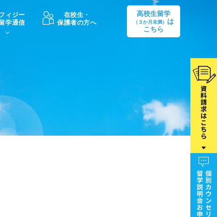
高校生留学
フィジー
在校生・
は
留学通信
保護者の方へ
（３か月未満）
こちら
卒業後の進路
生活情報
出願方法
中学・高校留学の費用Q&A
学生インタビュー（卒業生）
留学後の大学進学Q&A