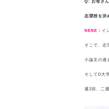
Q: お母
志望校を決
NENE：
イ
そこで、志
小論文の過
そしてD大
週2回、二