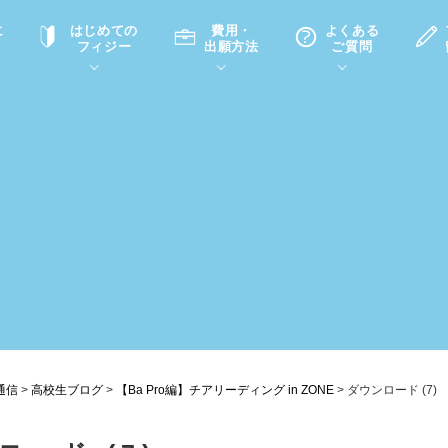
に
はじめての
費用・
よくある
フィジー
出願方法
ご質問
て
A
P
中学・高校留学の意義
滞在先
高校留学
ホームステイQ&A
学生インタビュー（在校生）
入学選考試験Q&A
通信
>
高校生ブログ
>
【Ba Pro編】チアリーディング in ZONE
>
ダウンロード (7)