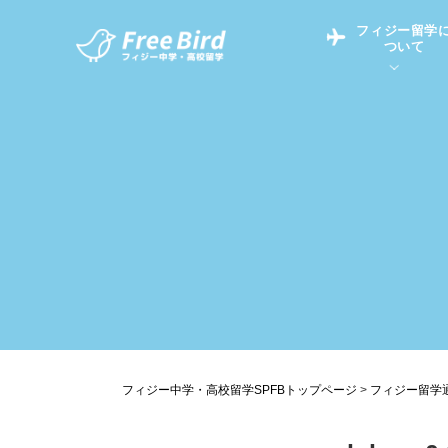
フィジー留学
ついて
フィジー留学につい
フィジー情報
中学留学
フィジーでの生活Q&
フィジー留学通信TO
現地高校Q&A
留学コラム
英語についてQ&A
フィジー中学・高校留学SPFBトップページ
>
フィジー留学