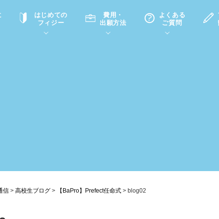
に
はじめての
費用・
よくある
フィジー
出願方法
ご質問
て
A
P
中学・高校留学の意義
滞在先
高校留学
ホームステイQ&A
学生インタビュー（在校生）
入学選考試験Q&A
通信
>
高校生ブログ
>
【BaPro】Prefect任命式
>
blog02