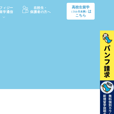
高校生留学
フィジー
在校生・
は
留学通信
保護者の方へ
（３か月未満）
こちら
卒業後の進路
生活情報
出願方法
中学・高校留学の費用Q&A
学生インタビュー（卒業生）
留学後の大学進学Q&A