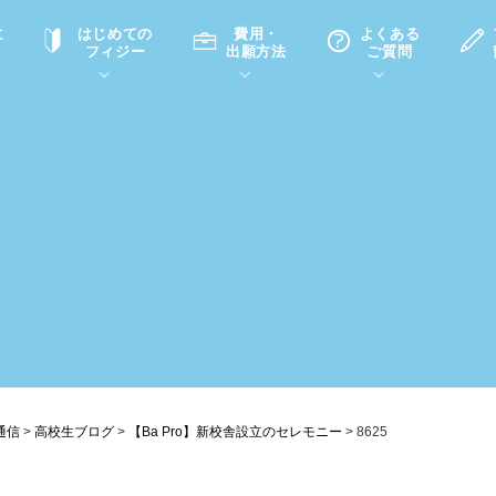
に
はじめての
費用・
よくある
フィジー
出願方法
ご質問
て
A
P
中学・高校留学の意義
滞在先
高校留学
ホームステイQ&A
学生インタビュー（在校生）
入学選考試験Q&A
通信
>
高校生ブログ
>
【Ba Pro】新校舎設立のセレモニー
>
8625