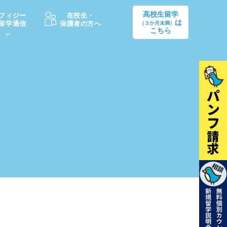
高校生留学
フィジー
在校生・
は
留学通信
保護者の方へ
（３か月未満）
こちら
卒業後の進路
生活情報
出願方法
中学・高校留学の費用Q&A
学生インタビュー（卒業生）
留学後の大学進学Q&A