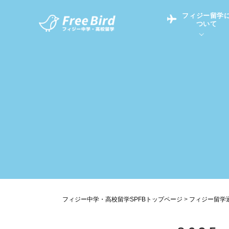
フィジー留学
ついて
フィジー留学につい
フィジー情報
中学留学
フィジーでの生活Q&
フィジー留学通信TO
現地高校Q&A
留学コラム
英語についてQ&A
フィジー中学・高校留学SPFBトップページ
>
フィジー留学