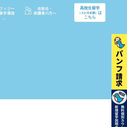
高校生留学
フィジー
在校生・
は
留学通信
保護者の方へ
（３か月未満）
こちら
卒業後の進路
生活情報
出願方法
中学・高校留学の費用Q&A
学生インタビュー（卒業生）
留学後の大学進学Q&A