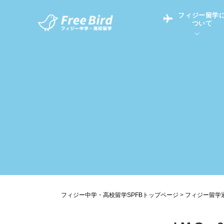
フィジー留学
ついて
フィジー留学につい
フィジー情報
中学留学
フィジーでの生活Q&
フィジー留学通信TO
現地高校Q&A
留学コラム
英語についてQ&A
フィジー中学・高校留学SPFBトップページ
>
フィジー留学