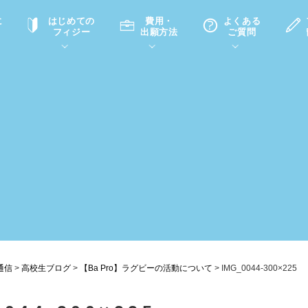
に
はじめての
費用・
よくある
フィジー
出願方法
ご質問
て
A
P
中学・高校留学の意義
滞在先
高校留学
ホームステイQ&A
学生インタビュー（在校生）
入学選考試験Q&A
通信
>
高校生ブログ
>
【Ba Pro】ラグビーの活動について
>
IMG_0044-300×225