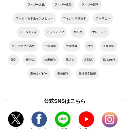
フィジー文化
フィジー生活
フィジー留学
フィジー留学生インタビュー
フィジー高校留学
フィリピン
ホームステイ
ボランティア
マルタ
マレーシア
ラトゥナブラ高校
中学留学
大学受験
挑戦
海外留学
留学
留学先
短期留学
英語力
表彰式
高校3年生
高校ラグビー
高校留学
高校留学情報
公式SNSはこちら