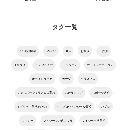
タグ一覧
ICC高校留学
JASSO
JFC
お祭り
ご挨拶
イギリス
インタビュー
インターン
オリエンテーション
オーストラリア
カナダ
クリスマス
ジャスパーウィリアムズ高校
スカラシップ
スポーツ大会
トビタテ！留学JAPAN
バ・プロヴィンシャル高校
パブロ
フィジー
フィジーでの過ごし方
フィジー中学留学