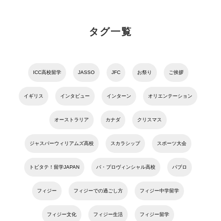
タグ一覧
ICC高校留学
JASSO
JFC
お祭り
ご挨拶
イギリス
インタビュー
インターン
オリエンテーション
オーストラリア
カナダ
クリスマス
ジャスパーウィリアムズ高校
スカラシップ
スポーツ大会
トビタテ！留学JAPAN
バ・プロヴィンシャル高校
パブロ
フィジー
フィジーでの過ごし方
フィジー中学留学
フィジー文化
フィジー生活
フィジー留学