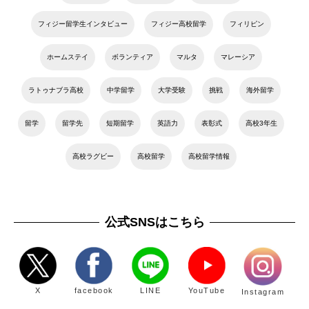
フィジー留学生インタビュー
フィジー高校留学
フィリピン
ホームステイ
ボランティア
マルタ
マレーシア
ラトゥナブラ高校
中学留学
大学受験
挑戦
海外留学
留学
留学先
短期留学
英語力
表彰式
高校3年生
高校ラグビー
高校留学
高校留学情報
公式SNSはこちら
X
facebook
LINE
YouTube
Instagram