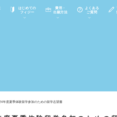
に
はじめての
費用・
よくある
フィジー
出願方法
ご質問
て
A
P
中学・高校留学の意義
滞在先
高校留学
ホームステイQ&A
学生インタビュー（在校生）
入学選考試験Q&A
024年度夏季体験留学参加のための留学志望書