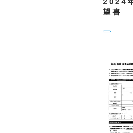
202
望書