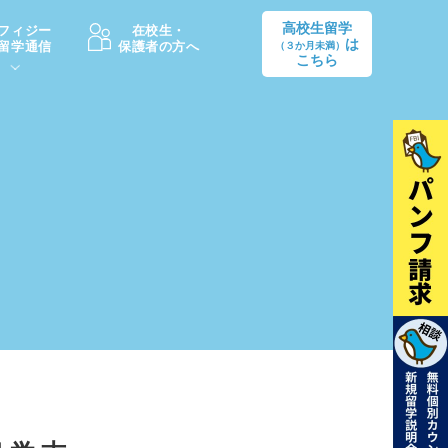
高校生留学
フィジー
在校生・
は
留学通信
保護者の方へ
（３か月未満）
こちら
卒業後の進路
生活情報
出願方法
中学・高校留学の費用Q&A
学生インタビュー（卒業生）
留学後の大学進学Q&A