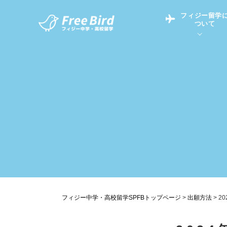
フィジー留学
ついて
フィジー留学につい
フィジー情報
中学留学
フィジーでの生活Q&
フィジー留学通信TO
現地高校Q&A
留学コラム
英語についてQ&A
フィジー中学・高校留学SPFBトップページ
>
出願方法
>
2