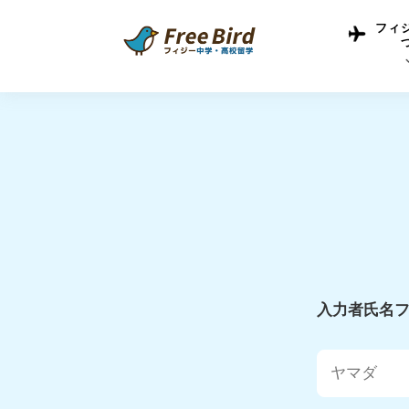
フィ
フィジー留学につい
フィジー情報
中学留学
フィジーでの生活Q&
フィジー留学通信TO
現地高校Q&A
留学コラム
英語についてQ&A
入力者氏名フ