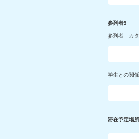
参列者5
参列者 カ
学生との関
滞在予定場