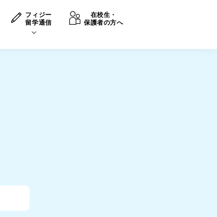
フィジー
在校生・
留学通信
保護者の方へ
卒業後の進路
生活情報
出願方法
中学・高校留学の費用Q&A
学生インタビュー（卒業生）
留学後の大学進学Q&A