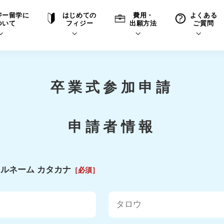
ジー留学に
はじめての
費用・
よくある
ついて
フィジー
出願方法
ご質問
て
A
P
中学・高校留学の意義
滞在先
高校留学
ホームステイQ&A
学生インタビュー（在校生）
卒業式参加申請
入学選考試験Q&A
申請者情報
ルネーム カタカナ
［必須］