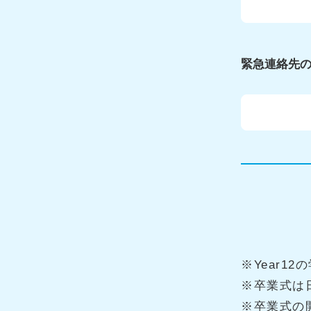
緊急連絡先
※Year1
※卒業式は
※卒業式の