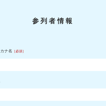
参列者情報
タカナ名
［必須］
係