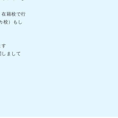
、在籍校で行
カ校）もし
ます
関しまして