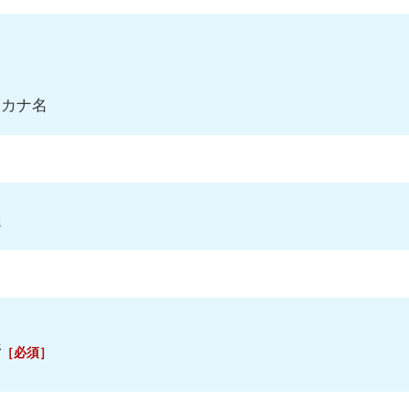
タカナ名
係
所
［必須］