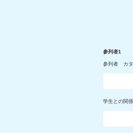
参列者1
参列者 カ
学生との関