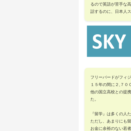
るので英語が苦手な
話するのに、日本人
フリーバードがフィ
１５年の間に２,７０
他の国立高校との提
た。
『留学』は多くの人
ただし、あまりにも
お金に余裕のない若