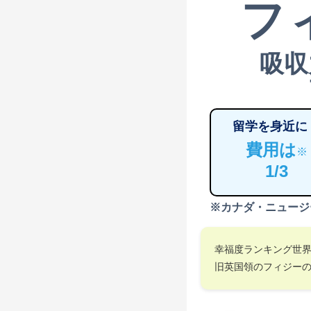
フ
吸収
留学を身近に
費用は
※
1/3
※カナダ・ニュージ
幸福度ランキング世
旧英国領のフィジー