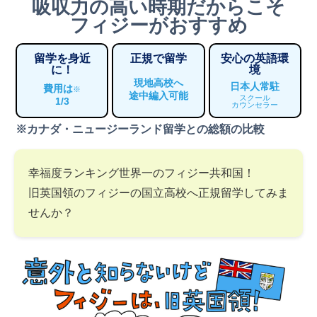
吸収力の高い時期だからこそ
フィジーがおすすめ
留学を身近
正規で留学
安心の英語環
に！
境
現地高校へ
日本人常駐
費用は
※
途中編入可能
スクール
1/3
カウンセラー
※カナダ・ニュージーランド留学との総額の比較
幸福度ランキング世界一のフィジー共和国！
旧英国領のフィジーの国立高校へ正規留学してみま
せんか？