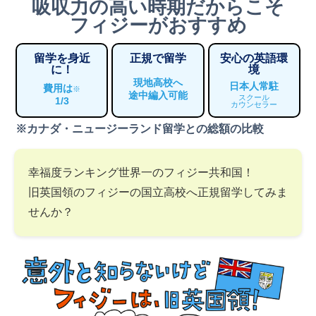
吸収力の高い時期だからこそ
フィジーがおすすめ
留学を身近
正規で留学
安心の英語環
に！
境
現地高校へ
日本人常駐
費用は
※
途中編入可能
スクール
1/3
カウンセラー
※カナダ・ニュージーランド留学との総額の比較
幸福度ランキング世界一のフィジー共和国！
旧英国領のフィジーの国立高校へ正規留学してみま
せんか？