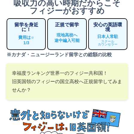
吸収力の高い時期だからこそ
フィジーがおすすめ
留学を身近
正規で留学
安心の英語環
に！
境
現地高校へ
日本人常駐
費用は
※
途中編入可能
スクール
1/3
カウンセラー
※カナダ・ニュージーランド留学との総額の比較
幸福度ランキング世界一のフィジー共和国！
旧英国領のフィジーの国立高校へ正規留学してみま
せんか？