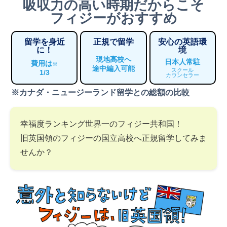
吸収力の高い時期だからこそ
フィジーがおすすめ
留学を身近
正規で留学
安心の英語環
に！
境
現地高校へ
日本人常駐
費用は
※
途中編入可能
スクール
1/3
カウンセラー
※カナダ・ニュージーランド留学との総額の比較
幸福度ランキング世界一のフィジー共和国！
旧英国領のフィジーの国立高校へ正規留学してみま
せんか？