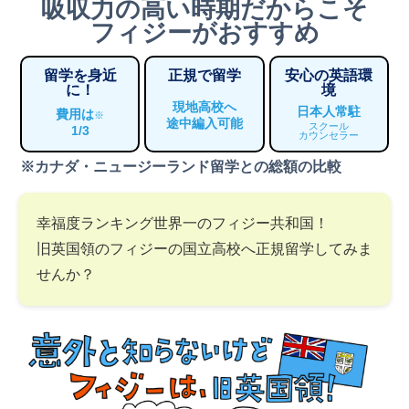
吸収力の高い時期だからこそ
フィジーがおすすめ
留学を身近
正規で留学
安心の英語環
に！
境
現地高校へ
日本人常駐
費用は
※
途中編入可能
スクール
1/3
カウンセラー
※カナダ・ニュージーランド留学との総額の比較
幸福度ランキング世界一のフィジー共和国！
旧英国領のフィジーの国立高校へ正規留学してみま
せんか？