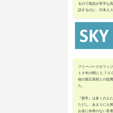
るので英語が苦手な
話するのに、日本人
フリーバードがフィ
１５年の間に２,７０
他の国立高校との提
た。
『留学』は多くの人
ただし、あまりにも
お金に余裕のない若