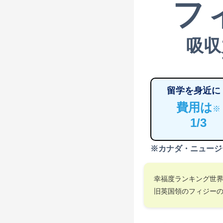
フ
吸収
留学を身近に
費用は
※
1/3
※カナダ・ニュージ
幸福度ランキング世
旧英国領のフィジー