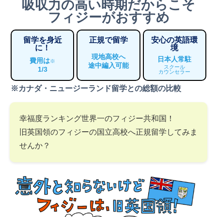
吸収力の高い時期だからこそ
フィジーがおすすめ
留学を身近
正規で留学
安心の英語環
に！
境
現地高校へ
日本人常駐
費用は
※
途中編入可能
スクール
1/3
カウンセラー
※カナダ・ニュージーランド留学との総額の比較
幸福度ランキング世界一のフィジー共和国！
旧英国領のフィジーの国立高校へ正規留学してみま
せんか？